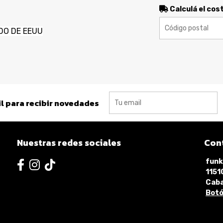
Calculá el cos
DO DE EEUU
l para recibir novedades
Nuestras redes sociales
Con
funk
115
Caba
Botó