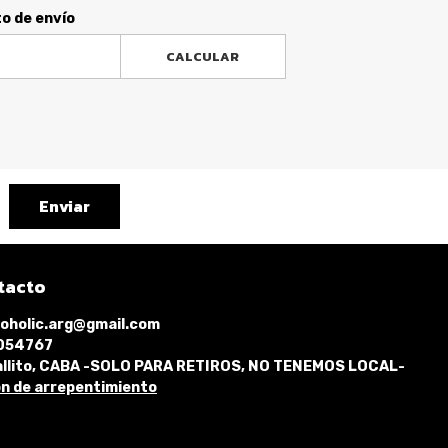
to de envío
CALCULAR
Enviar
tacto
oholic.arg@gmail.com
1054767
llito, CABA -SOLO PARA RETIROS, NO TENEMOS LOCAL-
n de arrepentimiento