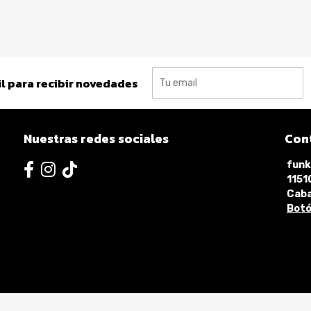
l para recibir novedades
Nuestras redes sociales
Con
funk
115
Caba
Botó