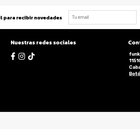
l para recibir novedades
Nuestras redes sociales
Con
funk
115
Caba
Botó