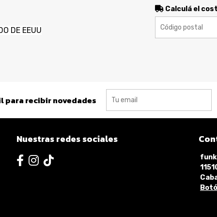
Calculá el cos
DO DE EEUU
l para recibir novedades
Nuestras redes sociales
Con
funk
115
Caba
Botó