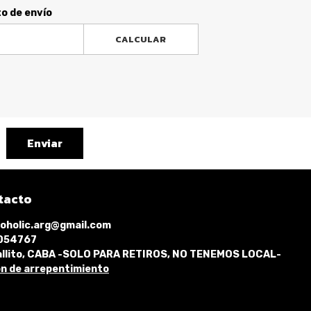
to de envío
CALCULAR
Enviar
tacto
oholic.arg@gmail.com
1054767
llito, CABA -SOLO PARA RETIROS, NO TENEMOS LOCAL-
n de arrepentimiento