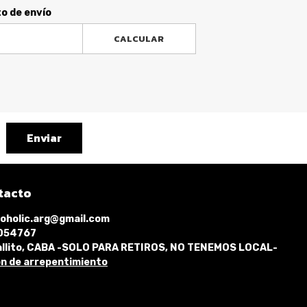
to de envío
CALCULAR
Enviar
tacto
oholic.arg@gmail.com
1054767
llito, CABA -SOLO PARA RETIROS, NO TENEMOS LOCAL-
n de arrepentimiento