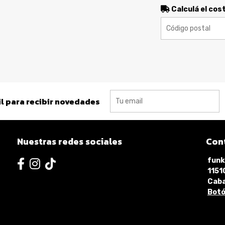
Calculá el cos
l para recibir novedades
Nuestras redes sociales
Con
funk
115
Caba
Botó