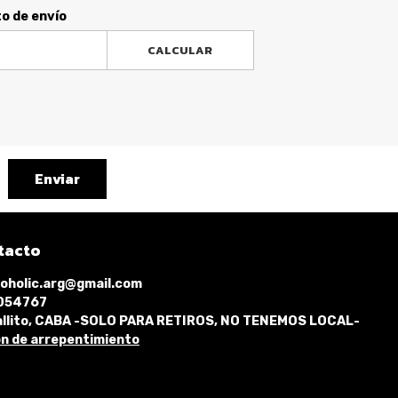
to de envío
CALCULAR
Enviar
tacto
oholic.arg@gmail.com
1054767
llito, CABA -SOLO PARA RETIROS, NO TENEMOS LOCAL-
n de arrepentimiento