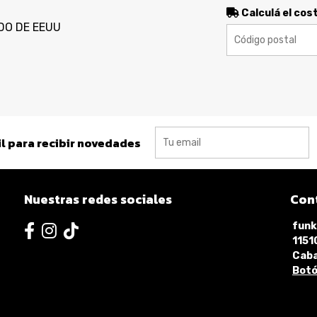
Calculá el cos
DO DE EEUU
l para recibir novedades
Nuestras redes sociales
Con
funk
115
Caba
Botó