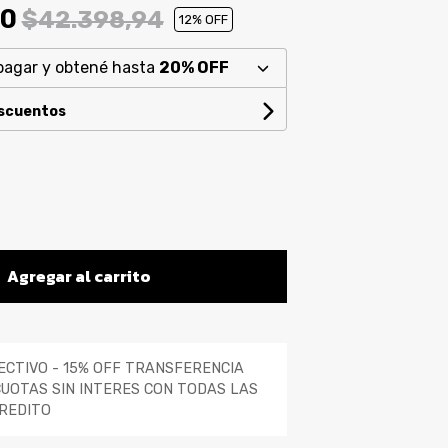
00
$42.398,94
12
% OFF
pagar y obtené hasta
20% OFF
escuentos
Agregar al carrito
ECTIVO - 15% OFF TRANSFERENCIA
CUOTAS SIN INTERES CON TODAS LAS
REDITO