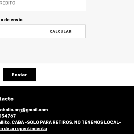
REDITO
to de envío
CALCULAR
Enviar
tacto
oholic.arg@gmail.com
1054767
llito, CABA -SOLO PARA RETIROS, NO TENEMOS LOCAL-
n de arrepentimiento