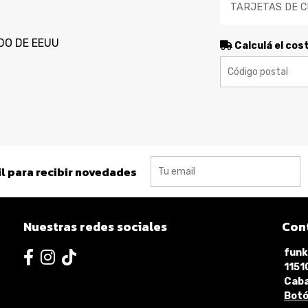
TARJETAS DE C
DO DE EEUU
Calculá el cos
l para recibir novedades
Nuestras redes sociales
Con
funk
115
Caba
Botó