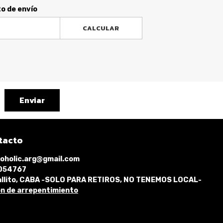
to de envío
CALCULAR
Enviar
tacto
oholic.arg@gmail.com
1054767
llito, CABA -SOLO PARA RETIROS, NO TENEMOS LOCAL-
n de arrepentimiento