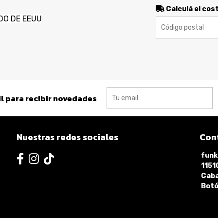
Calculá el cos
DO DE EEUU
l para recibir novedades
Nuestras redes sociales
Con
funk
115
Caba
Botó