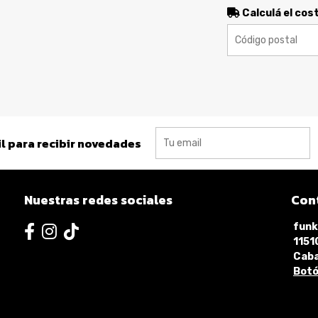
Calculá el cos
l para recibir novedades
Nuestras redes sociales
Con
funk
115
Caba
Botó