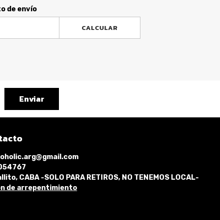
to de envío
CALCULAR
Enviar
tacto
oholic.arg@gmail.com
1054767
llito, CABA -SOLO PARA RETIROS, NO TENEMOS LOCAL-
n de arrepentimiento