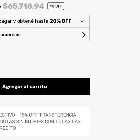
4
$65.718,94
7
% OFF
pagar y obtené hasta
20% OFF
escuentos
Agregar al carrito
ECTIVO - 15% OFF TRANSFERENCIA
CUOTAS SIN INTERES CON TODAS LAS
REDITO