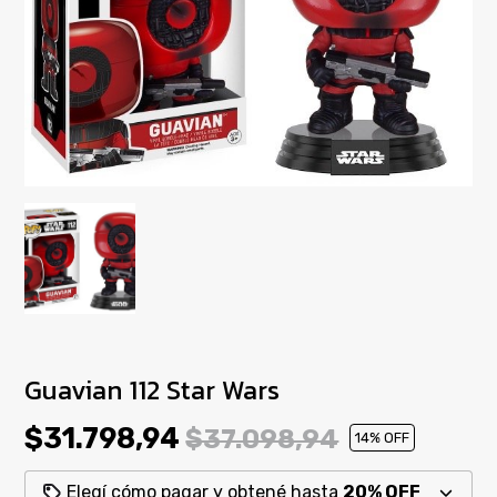
Guavian 112 Star Wars
$31.798,94
$37.098,94
14
% OFF
Elegí cómo pagar y obtené hasta
20% OFF