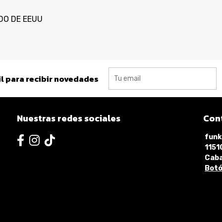
DO DE EEUU
l para recibir novedades
Nuestras redes sociales
Con
funk
115
Caba
Botó