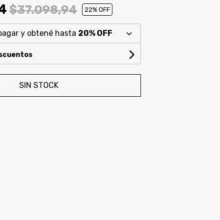
94
$37.098,94
22
% OFF
pagar y obtené hasta
20% OFF
escuentos
SIN STOCK