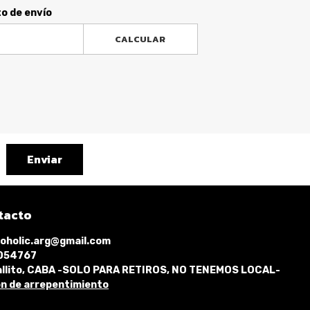
to de envío
CALCULAR
Enviar
tacto
oholic.arg@gmail.com
1054767
llito, CABA -SOLO PARA RETIROS, NO TENEMOS LOCAL-
n de arrepentimiento