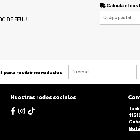
Calculá el cos
DO DE EEUU
l para recibir novedades
Nuestras redes sociales
Con
funk
115
Caba
Botó