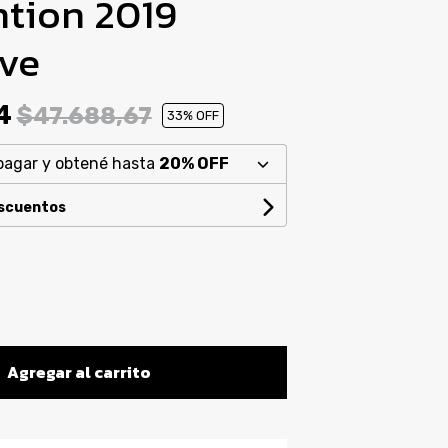
tion 2019
ive
94
$47.688,67
33
% OFF
pagar y obtené hasta
20% OFF
escuentos
Agregar al carrito