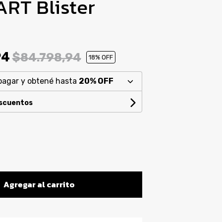
RT Blister
94
$84.798,94
18
% OFF
pagar y obtené hasta
20% OFF
escuentos
Agregar al carrito