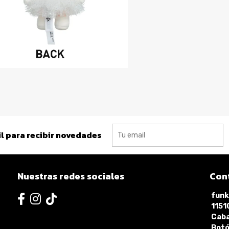
l para recibir novedades
Nuestras redes sociales
Con
funk
115
Caba
Botó