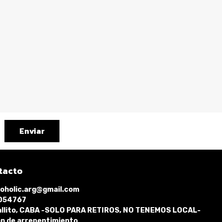
Enviar
tacto
oholic.arg@gmail.com
1054767
llito, CABA -SOLO PARA RETIROS, NO TENEMOS LOCAL-
n de arrepentimiento